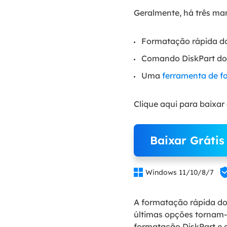
Geralmente, há três mane
Formatação rápida do
Comando DiskPart d
Uma
ferramenta de f
Clique aqui para baixa
Baixar Grátis

Windows 11/10/8/7
A formatação rápida do
últimas opções tornam-s
formatação DiskPart e o 