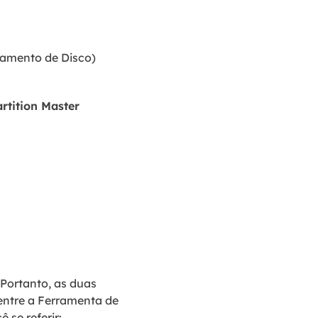
iamento de Disco)
rtition Master
Portanto, as duas
entre a Ferramenta de
 se referir: