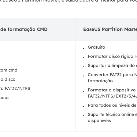
 de formatação CMD
EaseUS Partition Mast
Gratuito
Formatar disco rígido 
Suportar a limpeza do 
 com cmd
Converter FAT32 para 
do disco
formatação
ara FAT32/NTFS
Formatar o dispositivo
FAT32/NTFS/EXT2/3/4/e
çados
Para todos os níveis de
Suporte técnico online 
disponíveis