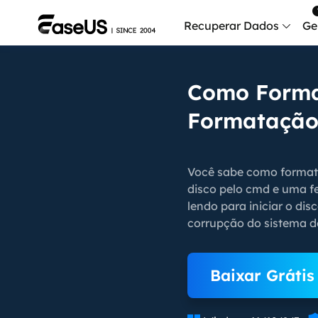
Recuperar Dados
Ge
Data
Como Forma
Recu
Formatação 
Mobi
Recup
Você sabe como formata
Serv
disco pelo cmd e uma f
Serv
lendo para iniciar o di
corrupção do sistema de
Fix
Repar
Baixar Grátis
Mais produt
Exc
Resta