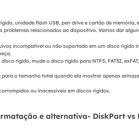
gido, unidade flash USB, pen drive e cartão de memória, etc
ns problemas relacionados ao dispositivo. Vamos dar algu
uivos incompatível ou não suportado em um disco rígido 
heça.
disco rígido, mude o disco rígido para NTFS, FAT32, exFAT,
de para o tamanho total quando ela mostrar apenas armaz
 corrompidos ou inacessíveis em discos rígidos.
matação e alternativa- DiskPart vs