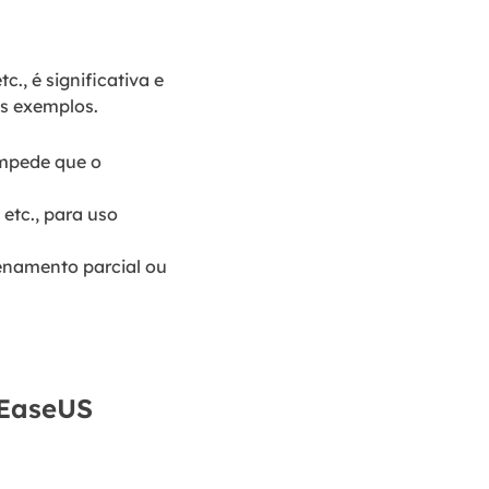
., é significativa e
ns exemplos.
impede que o
 etc., para uso
enamento parcial ou
 EaseUS