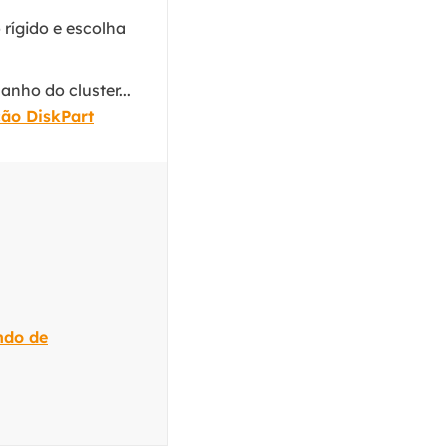
 rígido e escolha
nho do cluster...
ção DiskPart
ndo de