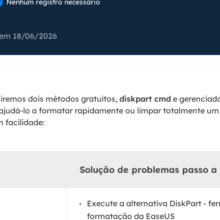

Nenhum registro necessário
Tutorial Popul
Ferrame
ition Recovery
System Deploy
Recuperação 
peração de partição perdida
Implantação intelige
 em 18/06/2026
Recuperação 
l Recovery
Recuperação
peração de e-mail do Outlook
Recuperação
SQL Recovery
uiremos dois métodos gratuitos,
diskpart cmd
Recuperação 
e gerenciado
peração de banco de dados MS SQL
a ajudá-lo a formatar rapidamente ou limpar totalmente um 
facilidade:
Solução de problemas passo a
Execute a alternativa DiskPart - f
formatação da EaseUS