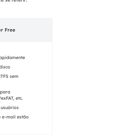
er Free
rapidamente
disco
NTFS sem
 para
xFAT, etc.
 usuários
e e-mail estão