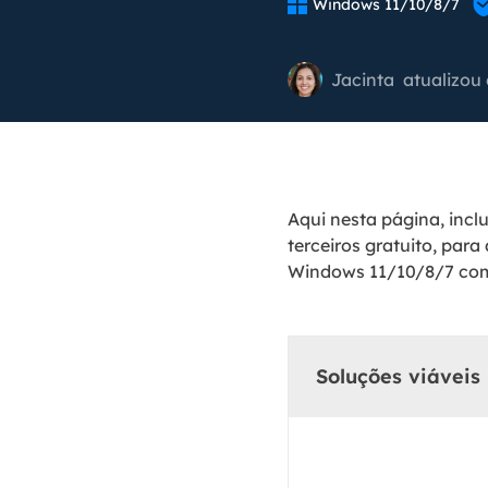

Windows 11/10/8/7
Part
Recu
Jacinta
atualizou
Emai
Recu
MS 
Aqui nesta página, incl
Recu
terceiros gratuito, par
Windows 11/10/8/7 com 
Soluções viáveis