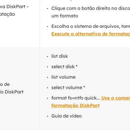
iva DiskPart –
Clique com o botão direito no disco
atação
um formato
Escolha o sistema de arquivos, tama
Execute a alternativa de formata
list disk
select disk *
list volume
o de
select volume *
o DiskPart
format fs=ntfs quick...
Use o coma
formatação DiskPart
Guia de vídeo