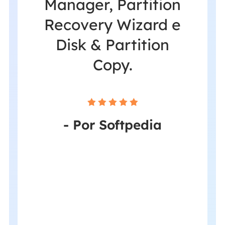
de
Manager, Partition
d
ia de
Recovery Wizard e
pre
ndo a
Disk & Partition
iscos
Copy.
ackup
s.





- Por Softpedia
ar