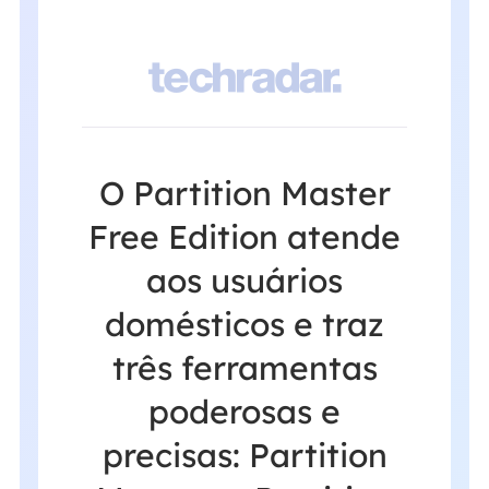

ition
O Partition Master
E
rinde
Free Edition atende
Eas
não
aos usuários
Mast
ionar
domésticos e traz
prov
dados
três ferramentas
sup
 mas
poderosas e
f
sui
precisas: Partition
ger