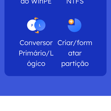
do WinPE
NTFS
Conversor
Criar/form
Primário/L
atar
ógico
partição