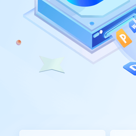
Part
Recu
Emai
Recu
MS 
Recu