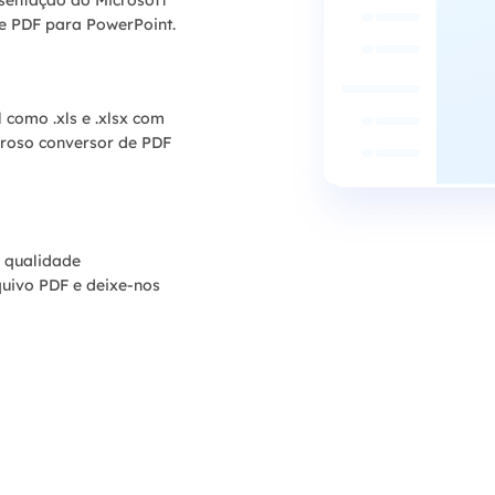
entação do Microsoft
e PDF para PowerPoint.
como .xls e .xlsx com
eroso conversor de PDF
 qualidade
quivo PDF e deixe-nos