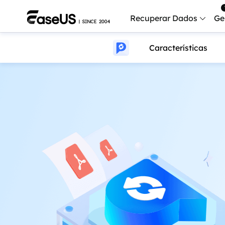
Recuperar Dados
Ge
Características
Data
Recu
Mobi
Recup
Serv
Serv
Fix
Repar
Mais produt
Exc
Resta