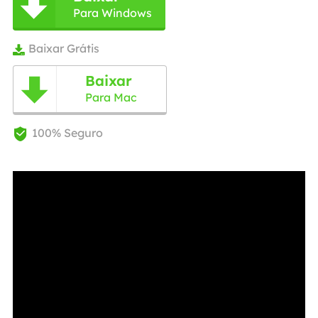

Para Windows
Baixar Grátis

Baixar

Para Mac
100% Seguro
