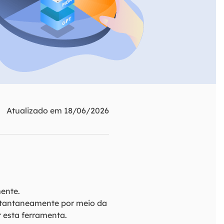
ar
Como clonar disco grátis
ntas de áudio
de Cartão SD
VoiceWave
nte do Windows
Alterar voz em tempo real
de Pen Drive
Vocal Remover (Online)
 de HD
Remover vocais online grátis
 de HD Externo
de Fotos
Atualizado em 18/06/2026
mente.
stantaneamente por meio da
 esta ferramenta.