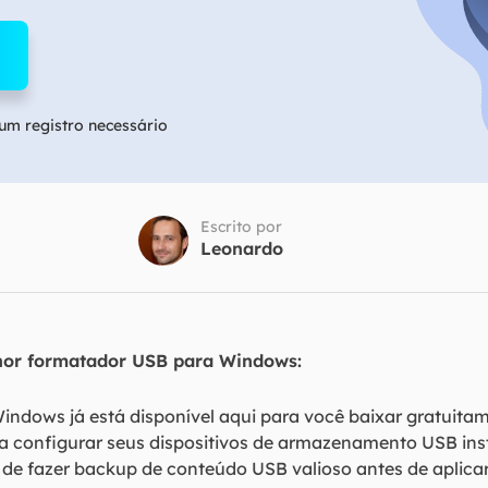
Tutorial Popul
Ferrame
ition Recovery
System Deploy
Recuperação 
peração de partição perdida
Implantação intelige
Recuperação 
l Recovery
m registro necessário
Recuperação
peração de e-mail do Outlook
Recuperação
SQL Recovery
Recuperação 
peração de banco de dados MS SQL
Escrito por
Leonardo
hor formatador USB para Windows:
indows já está disponível aqui para você baixar gratuita
 a configurar seus dispositivos de armazenamento USB in
de fazer backup de conteúdo USB valioso antes de aplicar