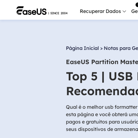
Recuperar Dados
Ge
Data
Recu
Página Inicial
>
Notas para Ge
Mobi
EaseUS Partition Mast
Recup
Top 5 | USB
Serv
Serv
Recomendad
Fix
Repar
Qual é o melhor usb formatte
esta página e você obterá um
Mais produt
pagos e gratuitos para usuár
seus dispositivos de armazen
Exc
Resta