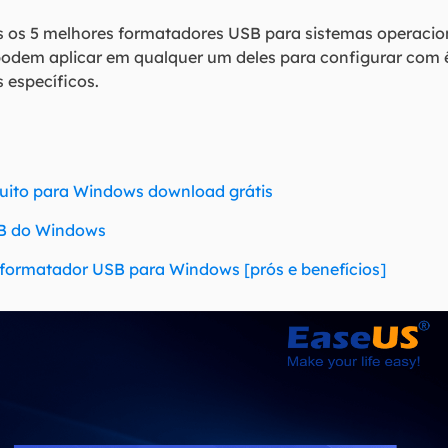
 os 5 melhores formatadores USB para sistemas operacio
odem aplicar em qualquer um deles para configurar com êx
específicos.
tuito para Windows download grátis
SB do Windows
 formatador USB para Windows [prós e benefícios]