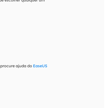
de escolher qualquer um
 procure ajuda do
EaseUS