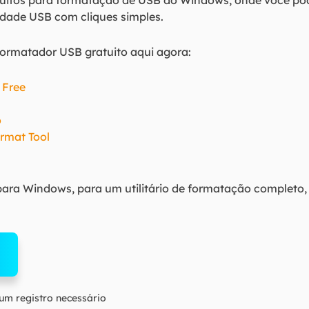
uitos para formatação de USB do Windows, onde você po
idade USB com cliques simples.
formatador USB gratuito aqui agora:
 Free
o
rmat Tool
para Windows, para um utilitário de formatação completo,
m registro necessário