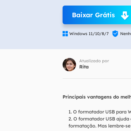
Part
Baixar Grátis
Recu

Emai

Windows 11/10/8/7
Nenhu
Recu
MS 
Recu
Atualizado por
Rita
Principais vantagens do mel
1. O formatador USB para W
2. O formatador USB ajuda
formatação. Mas lembre-se 