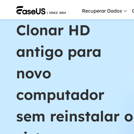
Recuperar Dados
Clonar HD
Da
Re
antigo para
Mo
Re
novo
Se
Se
computador
Fi
Re
sem reinstalar o
Mais prod
Ex
Re