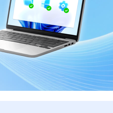
ular
Como clonar disco grátis
mentas de áudio
o de Cartão SD
VoiceWave
gente do Windows
Alterar voz em tempo real
o de Pen Drive
Vocal Remover (Online)
ão de HD
Remover vocais online grátis
o de HD Externo
o de Fotos