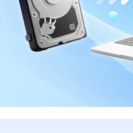
Tutorial Pop
Ferra
rtition Recovery
System Deploy
Recuperaçã
cuperação de partição perdida
Implantação inteli
Recuperaçã
ail Recovery
Recuperaç
cuperação de e-mail do Outlook
Recuperaçã
 SQL Recovery
Recuperaçã
cuperação de banco de dados MS SQL