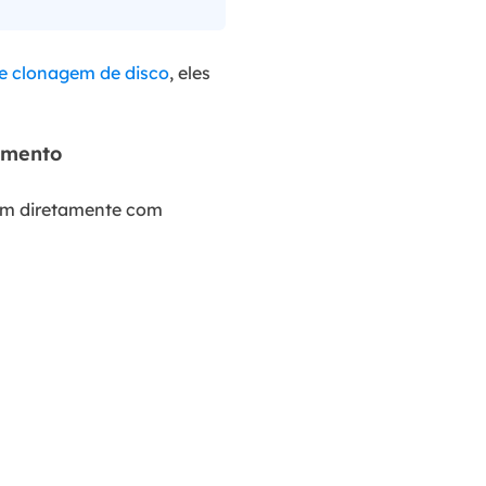
e clonagem de disco
, eles
amento
ham diretamente com