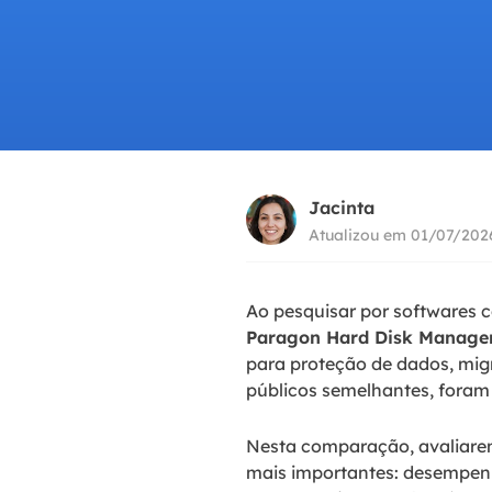
Part
Recu
Emai
Recu
MS 
Jacinta
Recu
Atualizou em 01/07/202
Ao pesquisar por softwares 
Paragon Hard Disk Manage
para proteção de dados, mig
públicos semelhantes, foram
Nesta comparação, avaliarem
mais importantes: desempenho