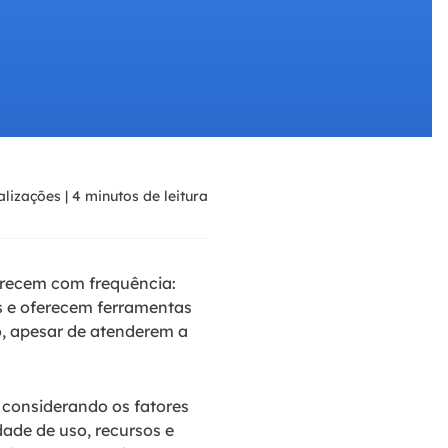
ar
Como clonar disco grátis
ntas de áudio
de Cartão SD
VoiceWave
nte do Windows
Alterar voz em tempo real
de Pen Drive
Vocal Remover (Online)
 de HD
Remover vocais online grátis
 de HD Externo
alizações
|
4
minutos de leitura
de Fotos
arecem com frequência:
 e oferecem ferramentas
o, apesar de atenderem a
considerando os fatores
ade de uso, recursos e