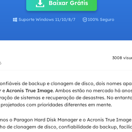
Baixar Grátis
Tutorial Popul
Ferrame
ition Recovery
System Deploy
Recuperação 
peração de partição perdida
Implantação intelige

Suporte Windows 11/10/8/7
100% Seguro
Recuperação 
l Recovery
Recuperação
peração de e-mail do Outlook
Recuperação
SQL Recovery
3008
visu
Recuperação 
peração de banco de dados MS SQL
6
confiáveis de backup e clonagem de disco, dois nomes ap
r
e
Acronis True Image
. Ambos estão no mercado há anos
ração de sistemas e recuperação de desastres. No entant
 projetados com prioridades diferentes em mente.
os o Paragon Hard Disk Manager e o Acronis True Image 
 de clonagem de disco, confiabilidade do backup, facilid