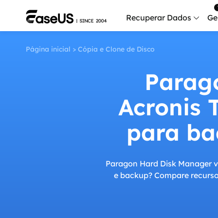
Recuperar Dados
Ge
Página inicial
>
Cópia e Clone de Disco
Data
Recu
Parag
Mobi
Acronis 
Recup
Serv
para ba
Serv
Fix
Paragon Hard Disk Manager v
Repar
e backup? Compare recursos
Mais produt
Exc
Resta