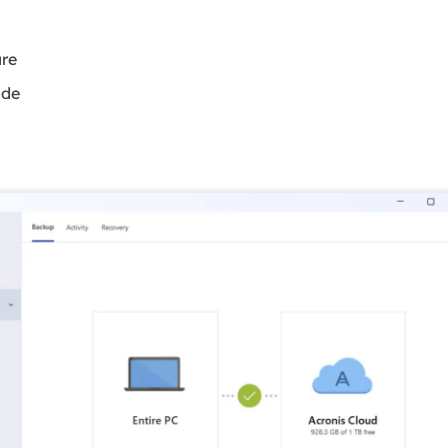
re
ade