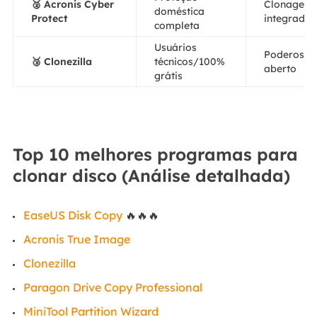
🥈 Acronis Cyber
Clonagem e
doméstica
Protect
integrado
completa
Usuários
Poderoso 
🥉 Clonezilla
técnicos/100%
aberto
grátis
Top 10 melhores programas para
clonar disco (Análise detalhada)
EaseUS Disk Copy
🔥🔥🔥
Acronis True Image
Clonezilla
Paragon Drive Copy Professional
MiniTool Partition Wizard