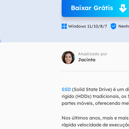
Baixar Grátis
Part
Recu


Windows 11/10/8/7
Nenhu
Emai
Recu
MS 
Atualizado por
Recu
Jacinta
SSD
(Solid State Drive) é um 
rígido (HDDs) tradicionais, o
partes móveis, oferecendo me
Nos últimos anos, mais e mais
rápida velocidade de execuçã