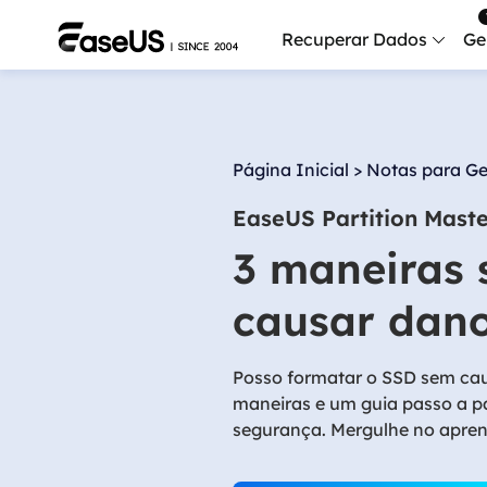
Recuperar Dados
Ge
Data
Recu
Página Inicial
>
Notas para Ge
Mobi
EaseUS Partition Mast
Recup
3 maneiras 
Serv
Serv
causar dan
Fix
Repar
Posso formatar o SSD sem caus
maneiras e um guia passo a 
Mais produt
segurança. Mergulhe no apren
Exc
Resta