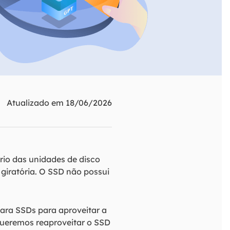
ar
Como clonar disco grátis
ntas de áudio
de Cartão SD
VoiceWave
nte do Windows
Alterar voz em tempo real
de Pen Drive
Vocal Remover (Online)
 de HD
Remover vocais online grátis
 de HD Externo
Atualizado em 18/06/2026
de Fotos
rio das unidades de disco
giratória. O SSD não possui
ara SSDs para aproveitar a
ueremos reaproveitar o SSD