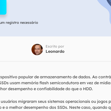
Tutorial Popul
Ferrame
ition Recovery
System Deploy
Recuperação 
peração de partição perdida
Implantação intelige
Recuperação 
m registro necessário
l Recovery
Recuperação
peração de e-mail do Outlook
Recuperação
SQL Recovery
Escrito por
Recuperação 
peração de banco de dados MS SQL
Leonardo
dispositivo popular de armazenamento de dados. Ao contrá
s SSDs usam memória flash semicondutora em vez de mídia 
lhor desempenho e confiabilidade do que o HDD.
 usuários migraram seus sistemas operacionais ou jogos p
o e o melhor desempenho dos SSDs. Neste caso, quando q