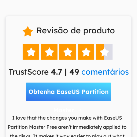
Revisão de produto






TrustScore
4.7 | 49
comentários
Obtenha EaseUS Partition
Master

t
I love that the changes you make with EaseUS
ows
Partition Master Free aren't immediately applied to
M
st
the disks. It makes it way easier to play out what
lo