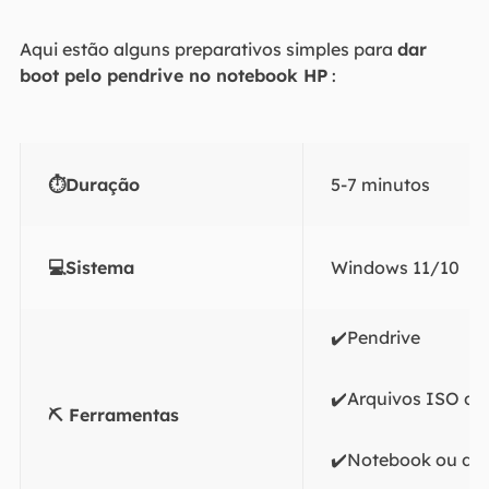
Aqui estão alguns preparativos simples para
dar
boot pelo pendrive no notebook HP
:
⏱️Duração
5-7 minutos
💻Sistema
Windows 11/10
✔️Pendrive
✔️Arquivos ISO d
⛏️ Ferramentas
✔️Notebook ou de