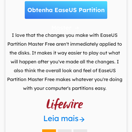
Obtenha EaseUS Partition
Master

t
I love that the changes you make with EaseUS
ows
Partition Master Free aren't immediately applied to
M
st
the disks. It makes it way easier to play out what
lo
,
will happen after you've made all the changes. I
par
he
also think the overall look and feel of EaseUS
fr
Partition Master Free makes whatever you're doing
with your computer's partitions easy.

Leia mais