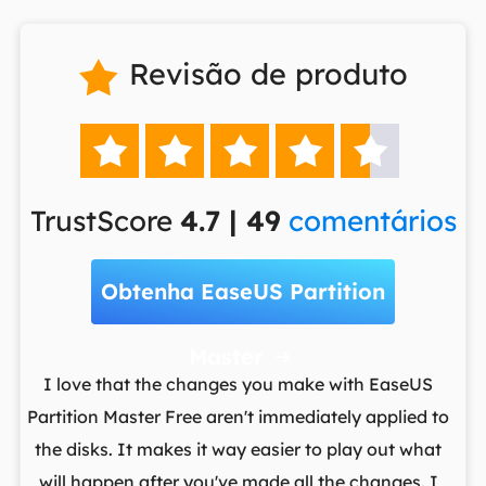
Revisão de produto






TrustScore
4.7 | 49
comentários
Obtenha EaseUS Partition
Master

t
I love that the changes you make with EaseUS
ows
Partition Master Free aren't immediately applied to
M
st
the disks. It makes it way easier to play out what
lo
,
will happen after you've made all the changes. I
par