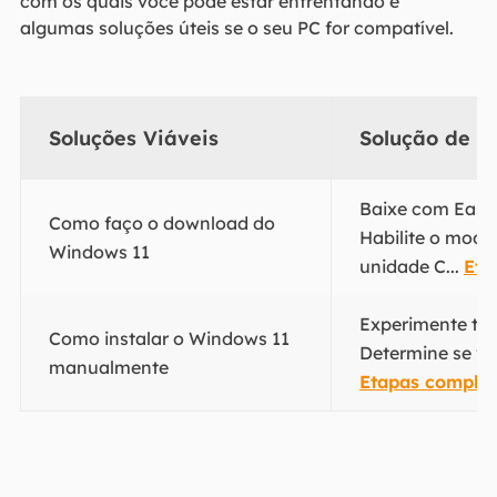
com os quais você pode estar enfrentando e
algumas soluções úteis se o seu PC for compatível.
Soluções Viáveis
Solução de p
Baixe com Ease
Como faço o download do
Habilite o modo
Windows 11
unidade C...
Eta
Experimente tod
Como instalar o Windows 11
Determine se vo
manualmente
Etapas complet