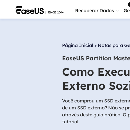
Recuperar Dados
Ge
Data
Recu
Página Inicial
>
Notas para Ge
Mobi
EaseUS Partition Mast
Recup
Como Execut
Serv
Serv
Externo Soz
Fix
Repar
Você comprou um SSD externo?
de um SSD externo? Não se pr
Mais produt
através deste guia prático. O p
tutorial.
Exc
Resta