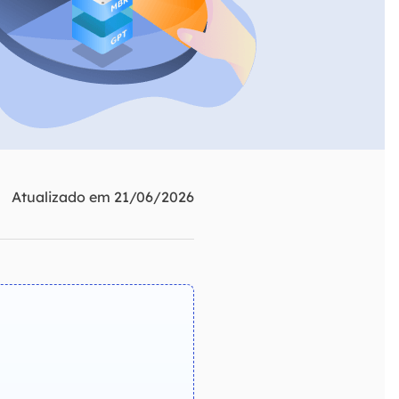
ar
Como clonar disco grátis
ntas de áudio
de Cartão SD
VoiceWave
nte do Windows
Alterar voz em tempo real
de Pen Drive
Vocal Remover (Online)
 de HD
Remover vocais online grátis
 de HD Externo
de Fotos
Atualizado em 21/06/2026