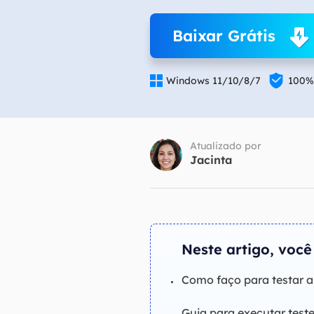
Part
Baixar Grátis
Recu

Emai

Windows 11/10/8/7
100%
Recu
MS 
Recu
Atualizado por
Jacinta
Neste artigo, você
Como faço para testar 
Guia para executar test