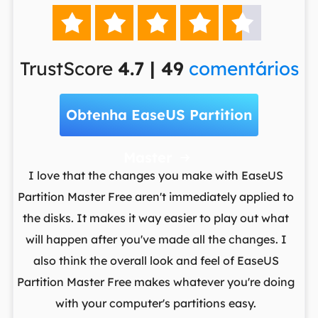





TrustScore
4.7 | 49
comentários
Obtenha EaseUS Partition
Master

t
I love that the changes you make with EaseUS
ows
Partition Master Free aren't immediately applied to
M
st
the disks. It makes it way easier to play out what
lo
,
will happen after you've made all the changes. I
par
he
also think the overall look and feel of EaseUS
fr
Partition Master Free makes whatever you're doing
with your computer's partitions easy.