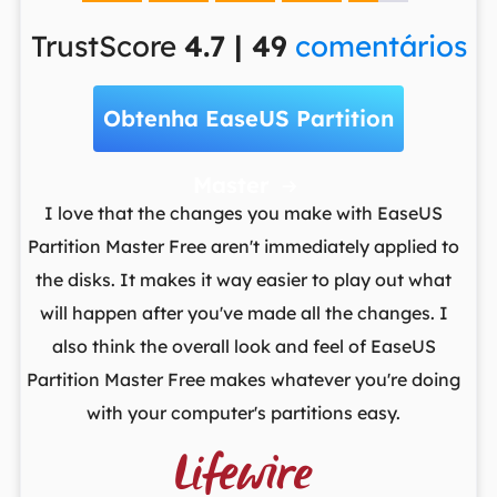
TrustScore
4.7 | 49
comentários
Obtenha EaseUS Partition
Master

t
I love that the changes you make with EaseUS
ows
Partition Master Free aren't immediately applied to
M
st
the disks. It makes it way easier to play out what
lo
,
will happen after you've made all the changes. I
par
he
also think the overall look and feel of EaseUS
fr
Partition Master Free makes whatever you're doing
with your computer's partitions easy.
