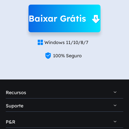
Baixar Grátis
Windows 11/10/8/7


100% Seguro
Recursos
Suporte
Dicas de recuperação de dados PC
Dicas de recuperação de dados Mac
P&R
Central de suporte