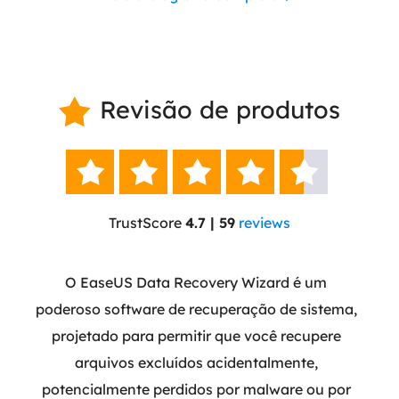
Revisão de produtos






TrustScore
4.7 | 59
reviews
m a
O EaseUS Data Recovery Wizard é um
O E
ramas
poderoso software de recuperação de sistema,
que
do
projetado para permitir que você recupere
part
e
arquivos excluídos acidentalmente,
atual
ão de
potencialmente perdidos por malware ou por
do q