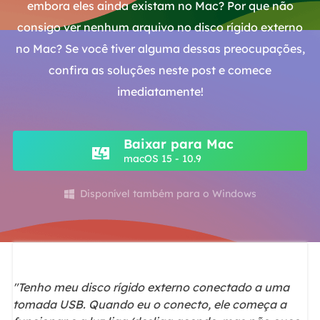
embora eles ainda existam no Mac? Por que não
consigo ver nenhum arquivo no disco rígido externo
no Mac? Se você tiver alguma dessas preocupações,
confira as soluções neste post e comece
imediatamente!
Baixar para Mac
macOS 15 - 10.9
Disponível também para o Windows

"Tenho meu disco rígido externo conectado a uma
tomada USB. Quando eu o conecto, ele começa a