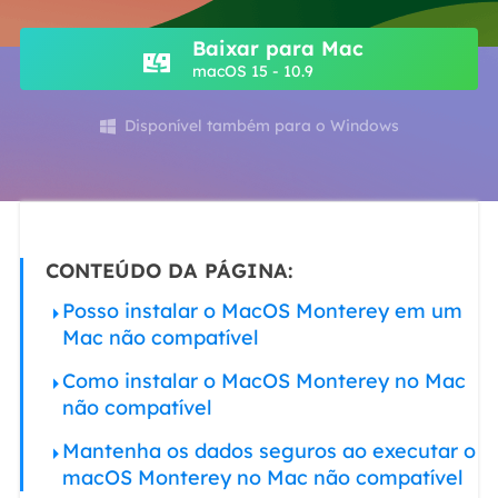
Baixar para Mac
macOS 15 - 10.9
Disponível também para o Windows

CONTEÚDO DA PÁGINA:
Posso instalar o MacOS Monterey em um
Mac não compatível
Como instalar o MacOS Monterey no Mac
não compatível
Mantenha os dados seguros ao executar o
macOS Monterey no Mac não compatível