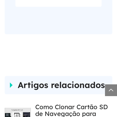
escritos realmente
ajudam. Espero que
gostem de sua
estadia no EaseUS
e tenham um bom
dia."…
Artigos relacionados

Como Clonar Cartão SD
de Navegação para