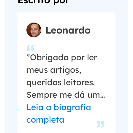
Leonardo
"Obrigado por ler
meus artigos,
queridos leitores.
Sempre me dá uma
grande sensação
Leia a biografia
de realização
completa
quando meus