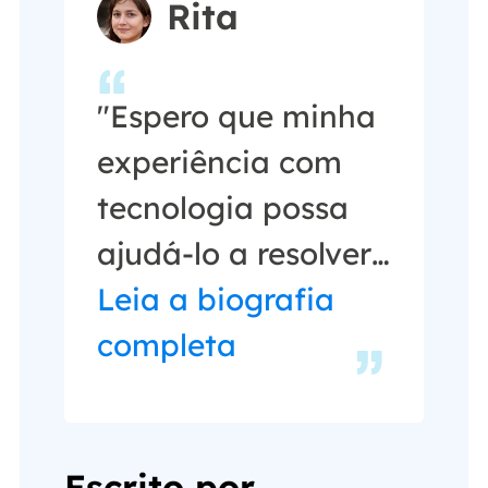
Rita
"Espero que minha
experiência com
tecnologia possa
ajudá-lo a resolver
a maioria dos
Leia a biografia
problemas do seu
completa
Windows, Mac e
smartphone."…
Escrito por