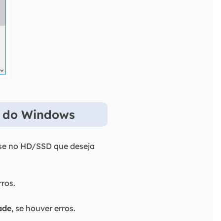
s do Windows
use no HD/SSD que deseja
ros.
ade
, se houver erros.