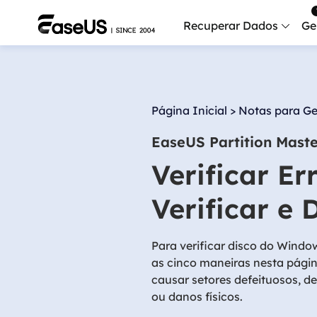
Recuperar Dados
Ge
Data
Recu
Página Inicial
>
Notas para Ge
Mobi
EaseUS Partition Mast
Recup
Verificar E
Serv
Serv
Verificar e 
Fix
Repar
Para verificar disco do Window
as cinco maneiras nesta págin
Mais produt
causar setores defeituosos, 
ou danos físicos.
Exc
Resta