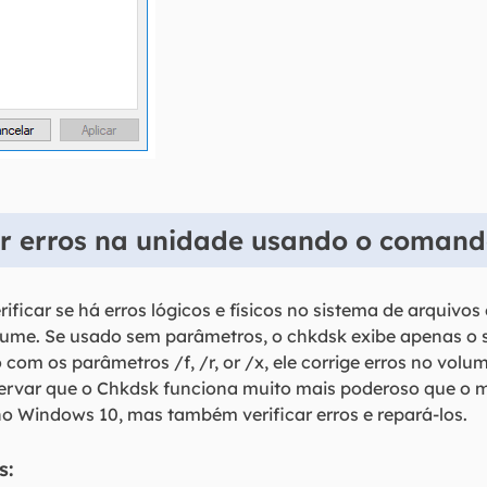
ar erros na unidade usando o coman
ificar se há erros lógicos e físicos no sistema de arquivo
lume. Se usado sem parâmetros, o chkdsk exibe apenas o 
com os parâmetros /f, /r, or /x, ele corrige erros no vol
ervar que o Chkdsk funciona muito mais poderoso que o m
 no Windows 10, mas também verificar erros e repará-los.
s: