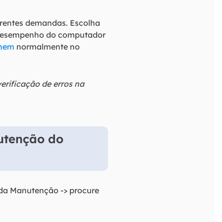
ferentes demandas. Escolha
de desempenho do computador
onem
normalmente no
rificação de erros na
nutenção do
da Manutenção -> procure