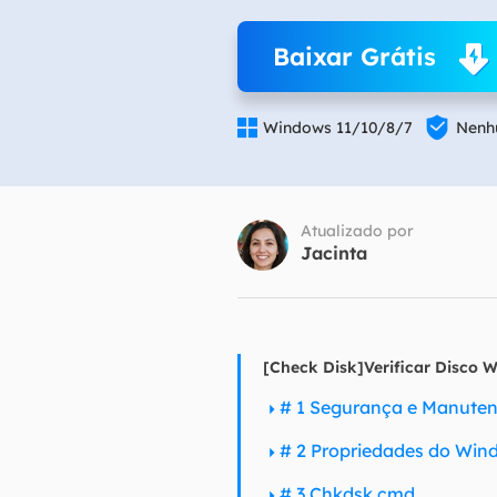
Part
Baixar Grátis
Recu

Emai

Windows 11/10/8/7
Nenhu
Recu
MS 
Recu
Atualizado por
Jacinta
[Check Disk]Verificar Disco W
# 1 Segurança e Manute
# 2 Propriedades do Win
# 3 Chkdsk cmd