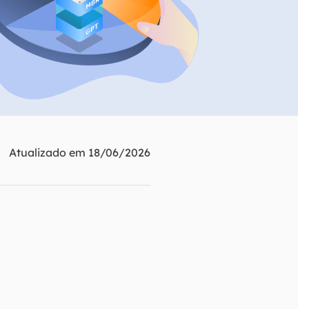
ar
Como clonar disco grátis
ntas de áudio
de Cartão SD
VoiceWave
nte do Windows
Alterar voz em tempo real
de Pen Drive
Vocal Remover (Online)
 de HD
Remover vocais online grátis
 de HD Externo
de Fotos
Atualizado em 18/06/2026