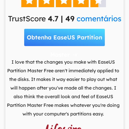





TrustScore
4.7 | 49
comentários
Obtenha EaseUS Partition
Master

t
I love that the changes you make with EaseUS
ows
Partition Master Free aren't immediately applied to
M
st
the disks. It makes it way easier to play out what
lo
,
will happen after you've made all the changes. I
par
he
also think the overall look and feel of EaseUS
fr
Partition Master Free makes whatever you're doing
with your computer's partitions easy.