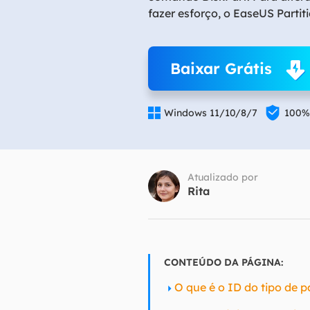
fazer esforço, o EaseUS Partit
Part
Recu
Baixar Grátis
Emai
Recu


Windows 11/10/8/7
100%
MS 
Recu
Atualizado por
Rita
CONTEÚDO DA PÁGINA:
O que é o ID do tipo de p