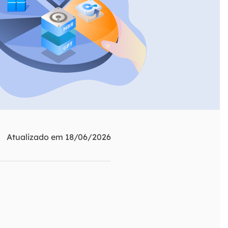
ar
Como clonar disco grátis
ntas de áudio
de Cartão SD
VoiceWave
nte do Windows
Alterar voz em tempo real
de Pen Drive
Vocal Remover (Online)
 de HD
Remover vocais online grátis
 de HD Externo
de Fotos
Atualizado em 18/06/2026