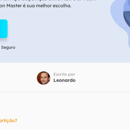
Tutorial Popul
Ferrame
ion Master é sua melhor escolha.
ition Recovery
System Deploy
Recuperação 
peração de partição perdida
Implantação intelige
Recuperação 
l Recovery
Recuperação
peração de e-mail do Outlook
Recuperação
 Seguro
SQL Recovery
Recuperação 
peração de banco de dados MS SQL
Escrito por
Leonardo
artição?