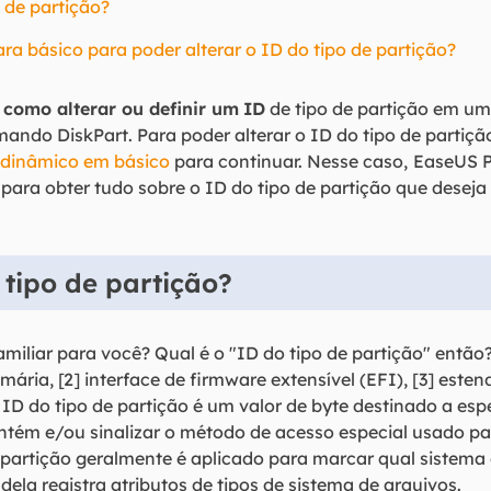
 de partição?
ra básico para poder alterar o ID do tipo de partição?
á
como alterar ou definir um
ID
de tipo de partição em u
ndo DiskPart. Para poder alterar o ID do tipo de partiç
 dinâmico em básico
para continuar. Nesse caso,
EaseUS P
para obter tudo sobre o ID do tipo de partição que deseja 
tipo de partição?
amiliar para você? Qual é o "ID do tipo de partição" então
imária, [2] interface de firmware extensível (EFI), [3] estend
ID do tipo de partição é um valor de byte destinado a espe
tém e/ou sinalizar o método de acesso especial usado par
e partição geralmente é aplicado para marcar qual sistema 
dela registra atributos de tipos de sistema de arquivos.