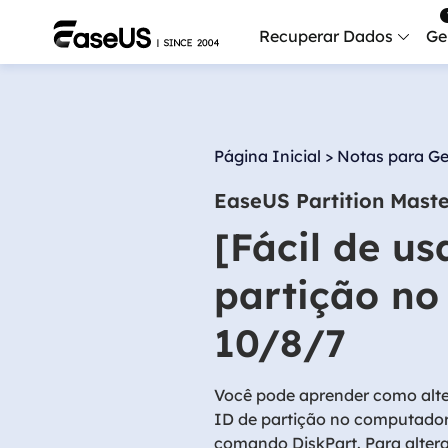
Recuperar Dados
Ge
Data
Recu
Página Inicial
>
Notas para Ge
Mobi
EaseUS Partition Mast
Recup
[Fácil de us
Serv
Serv
partição no
Fix
10/8/7
Repar
Mais produt
Você pode aprender como alte
ID de partição no computado
Exc
comando DiskPart. Para alter
Resta