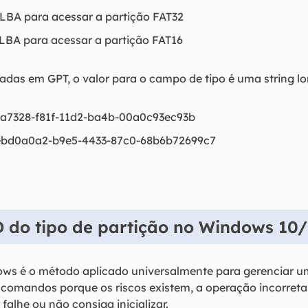
BA para acessar a partição FAT32
BA para acessar a partição FAT16
adas em GPT, o valor para o campo de tipo é uma string l
12a7328-f81f-11d2-ba4b-00a0c93ec93b
: ebd0a0a2-b9e5-4433-87c0-68b6b72699c7
D do tipo de partição no Windows 10
s é o método aplicado universalmente para gerenciar um 
 comandos porque os riscos existem, a operação incorret
alhe ou não consiga inicializar.