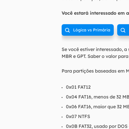
Você estará interessado em a
Lógica vs Primária


Se você estiver interessado, 
MBR e GPT. Saber o valor para
Para partições baseadas em M
0x01 FAT12
0x04 FAT16, menos de 32 M
0x06 FAT16, maior que 32 M
0x07 NTFS
0x0B FAT32, usado por DOS