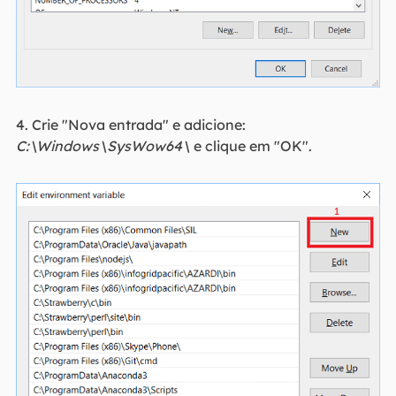
4. Crie "Nova entrada" e adicione:
C:\Windows\SysWow64\
e clique em "OK".