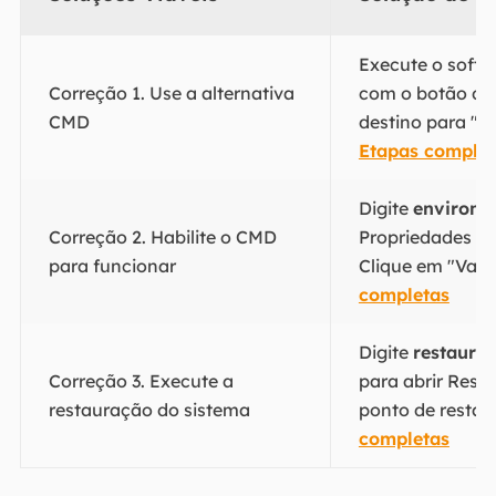
Execute o softw
Correção 1. Use a alternativa
com o botão dir
CMD
destino para "Ve
Etapas complet
Digite
environ
e
Correção 2. Habilite o CMD
Propriedades d
para funcionar
Clique em "Vari
completas
Digite
restaura
Correção 3. Execute a
para abrir Rest
restauração do sistema
ponto de restau
completas