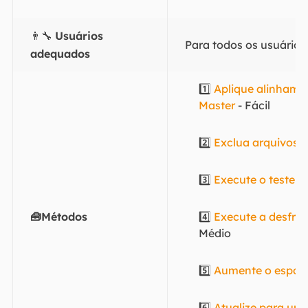
👨‍🔧
Usuários
Para todos os usuário
adequados
1️⃣
Aplique alinhame
Master
- Fácil
2️⃣
Exclua arquivos 
3️⃣
Execute o teste de
🧰Métodos
4️⃣
Execute a desfra
Médio
5️⃣
Aumente o espaço
6️⃣
Atualize para um 