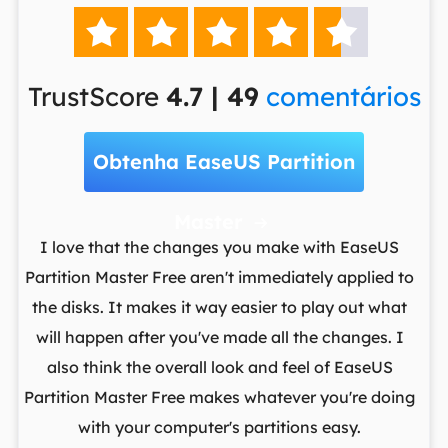





TrustScore
4.7 | 49
comentários
Obtenha EaseUS Partition
Master

t
I love that the changes you make with EaseUS
ows
Partition Master Free aren't immediately applied to
M
st
the disks. It makes it way easier to play out what
lo
,
will happen after you've made all the changes. I
par
he
also think the overall look and feel of EaseUS
fr
Partition Master Free makes whatever you're doing
with your computer's partitions easy.