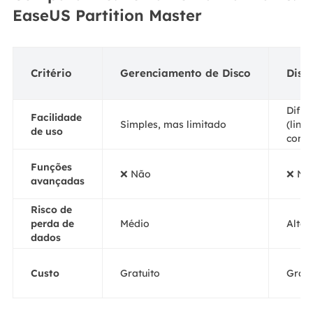
EaseUS Partition Master
Critério
Gerenciamento de Disco
Disk
Difícil
Facilidade
Simples, mas limitado
(linh
de uso
coma
Funções
❌ Não
❌ Nã
avançadas
Risco de
perda de
Médio
Alto
dados
Custo
Gratuito
Gratu