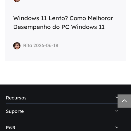
Windows 11 Lento? Como Melhorar
Desempenho do PC Windows 11
Rita 2026-06-18
Recursos

Suporte
Dicas de recuperação de dados PC
Dicas de recuperação de dados Mac
P&R
Central de suporte