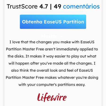
TrustScore
4.7 | 49
comentários
Obtenha EaseUS Partition
Master

t
I love that the changes you make with EaseUS
ows
Partition Master Free aren't immediately applied to
M
st
the disks. It makes it way easier to play out what
lo
,
will happen after you've made all the changes. I
par
he
also think the overall look and feel of EaseUS
fr
Partition Master Free makes whatever you're doing
with your computer's partitions easy.
