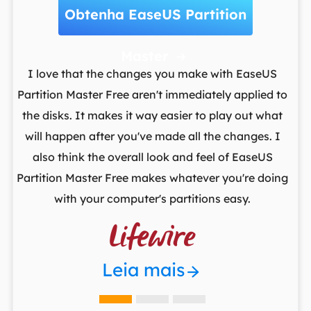
Obtenha EaseUS Partition
Master

t
I love that the changes you make with EaseUS
ows
Partition Master Free aren't immediately applied to
M
st
the disks. It makes it way easier to play out what
lo
,
will happen after you've made all the changes. I
par
he
also think the overall look and feel of EaseUS
fr
Partition Master Free makes whatever you're doing
with your computer's partitions easy.

Leia mais