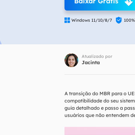
Baixar Grátis
Part

Recu

Windows 11/10/8/7
100%
Emai
Recu
MS 
Atualizado por
Recu
Jacinta
A transição do MBR para o UEF
compatibilidade do seu siste
guia detalhado e passo a pass
usuários que não entendem de