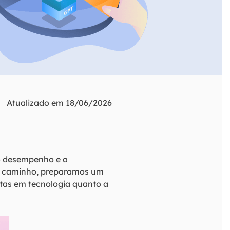
ar
Como clonar disco grátis
ntas de áudio
de Cartão SD
VoiceWave
nte do Windows
Alterar voz em tempo real
de Pen Drive
Vocal Remover (Online)
 de HD
Remover vocais online grátis
 de HD Externo
Atualizado em 18/06/2026
de Fotos
 o desempenho e a
no caminho, preparamos um
stas em tecnologia quanto a