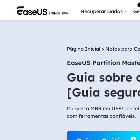
Recuperar Dados
Ge
Data
Recu
Página Inicial
>
Notas para Ge
Mobi
EaseUS Partition Mast
Recup
Guia sobre
Serv
Serv
[Guia segur
Fix
Repar
Converta MBR em UEFI perfeit
com ferramentas confiáveis.
Mais produt
Exc
Resta