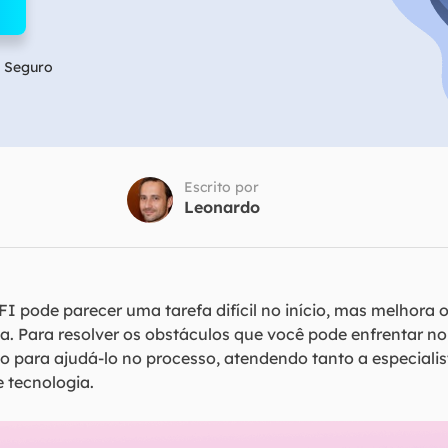
Tutorial Popul
Ferrame
ition Recovery
System Deploy
Recuperação 
peração de partição perdida
Implantação intelige
 Seguro
Recuperação 
l Recovery
Recuperação
peração de e-mail do Outlook
Recuperação
SQL Recovery
Escrito por
Recuperação 
peração de banco de dados MS SQL
Leonardo
I pode parecer uma tarefa difícil no início, mas melhora
ma. Para resolver os obstáculos que você pode enfrentar 
o para ajudá-lo no processo, atendendo tanto a especiali
 tecnologia.