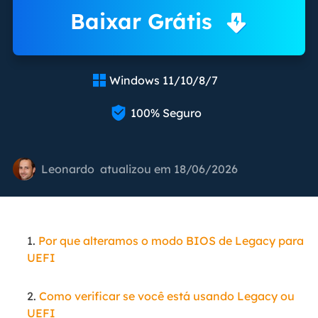
Baixar Grátis
Windows 11/10/8/7


100% Seguro
Leonardo
atualizou em 18/06/2026
1.
Por que alteramos o modo BIOS de Legacy para
UEFI
2.
Como verificar se você está usando Legacy ou
UEFI