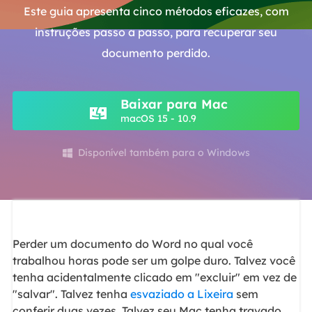
Este guia apresenta cinco métodos eficazes, com
instruções passo a passo, para recuperar seu
documento perdido.
Baixar para Mac
macOS 15 - 10.9
Disponível também para o Windows

Perder um documento do Word no qual você
trabalhou horas pode ser um golpe duro. Talvez você
tenha acidentalmente clicado em "excluir" em vez de
"salvar". Talvez tenha
esvaziado a Lixeira
sem
conferir duas vezes. Talvez seu Mac tenha travado