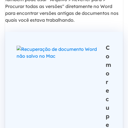
Procurar todas as versões" diretamente no Word
para encontrar versões antigas de documentos nos
quais você estava trabalhando.
C
o
m
o
r
e
c
u
p
e