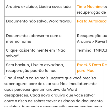
Arquivo excluído, Lixeira esvaziada
Time Machine
ou
recuperação de
Documento não salvo, Word travou
Pasta AutoReco
Documento sobrescrito com o
Recuperação au
mesmo nome
Arquivo > Revert
Cliquei acidentalmente em "Não
Terminal TMPDI
salvar".
Sem backup, Lixeira esvaziada,
EsaeUS Data Re
recuperação padrão falhou
para Mac
E aqui está a coisa mais urgente que você precisa
saber agora: pare de usar seu Mac imediatamente
após perceber que um arquivo do Word
desapareceu. Cada novo arquivo que você salvar
corre o risco de sobrescrever os dados do documento
excluído, tornando a recuperação permanentemente