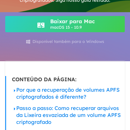
criptografados. Siga nosso guia testado.
Baixar para Mac
macOS 15 - 10.9
Disponível também para o Windows

CONTEÚDO DA PÁGINA:
Por que a recuperação de volumes APFS
criptografados é diferente?
Passo a passo: Como recuperar arquivos
da Lixeira esvaziada de um volume APFS
criptografado