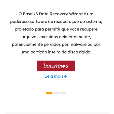
m a
O EaseUS Data Recovery Wizard é um
O E
ramas
poderoso software de recuperação de sistema,
que
do
projetado para permitir que você recupere
part
e
arquivos excluídos acidentalmente,
atual
ão de
potencialmente perdidos por malware ou por
do q
ada e
uma partição inteira do disco rígido.

Leia mais