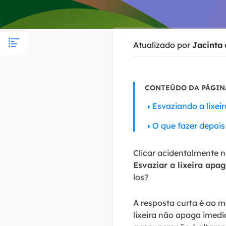
Part
Recu
Atualizado por
Jacinta
Emai
Recu
CONTEÚDO DA PÁGIN
MS 
Recu
Esvaziando a lixeir
O que fazer depois 
Clicar acidentalmente n
Esvaziar a lixeira ap
los?
A resposta curta é ao m
lixeira não apaga imedi