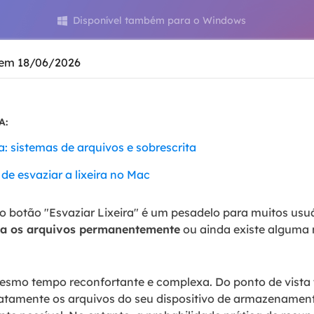
Tutorial Popul
Ferrame
Disponível também para o Windows

ition Recovery
System Deploy
Recuperação 
peração de partição perdida
Implantação intelige
Recuperação 
em 18/06/2026
l Recovery
Recuperação
peração de e-mail do Outlook
Recuperação
A:
SQL Recovery
Recuperação 
peração de banco de dados MS SQL
a: sistemas de arquivos e sobrescrita
de esvaziar a lixeira no Mac
o botão "Esvaziar Lixeira" é um pesadelo para muitos usu
aga os arquivos permanentemente
ou ainda existe alguma 
esmo tempo reconfortante e complexa. Do ponto de vista t
atamente os arquivos do seu dispositivo de armazenamento