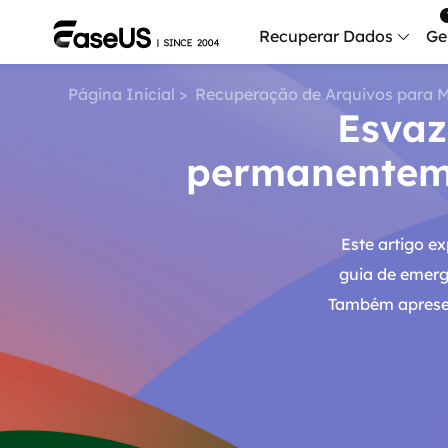
Recuperar Dados
Ge
Página Inicial
>
Recuperação de Arquivos para 
Esvaz
Data
Recu
permanenteme
Mobi
Recup
Este artigo ex
Serv
Serv
guia de emergê
Também apresen
Fix
Repar
Mais produt
Exc
Resta