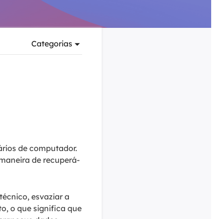
ar
Como clonar disco grátis
ntas de áudio
de Cartão SD
VoiceWave
nte do Windows
Alterar voz em tempo real
de Pen Drive
Categorias
Vocal Remover (Online)
 de HD
Remover vocais online grátis
 de HD Externo
de Fotos
ários de computador.
maneira de recuperá-
écnico, esvaziar a
, o que significa que