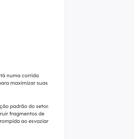
stá numa corrida
 para maximizar suas
ão padrão do setor.
ruir fragmentos de
rrompida ao esvaziar