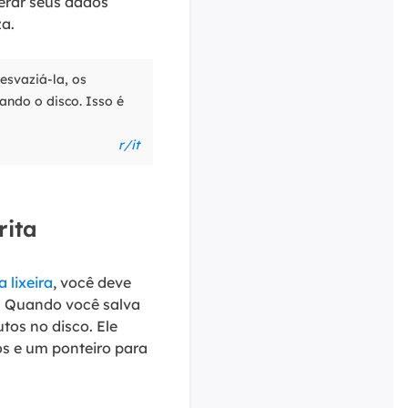
perar seus dados
a.
esvaziá-la, os
ando o disco. Isso é
r/it
rita
a lixeira
, você deve
. Quando você salva
os no disco. Ele
os e um ponteiro para