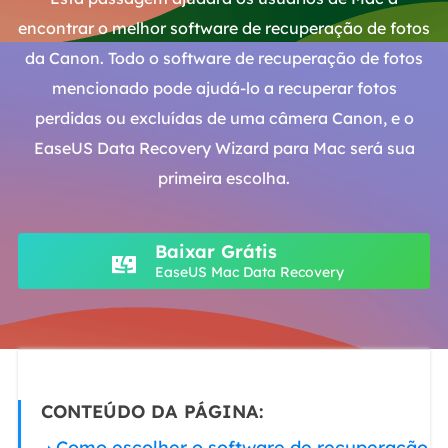
encontrar o melhor software de recuperação de fotos
da Canon. Todo o software de recuperação de fotos
mencionado pode ajudá-lo a recuperar fotos
perdidas ou excluídas de uma câmera Canon, e o
EaseUS Data Recovery Wizard para Mac será sua
primeira escolha.
Baixar Grátis
EaseUS Mac Data Recovery
CONTEÚDO DA PÁGINA:
Como escolher o software de recuperação