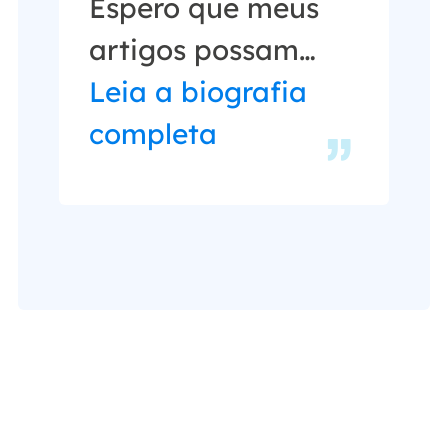
Espero que meus
artigos possam
ajudá-lo a resolver
Leia a biografia
seus problemas de
completa
forma fácil e
eficaz."…