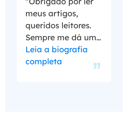
"Obrigado por ler
meus artigos,
queridos leitores.
Sempre me dá uma
grande sensação
Leia a biografia
de realização
completa
quando meus
escritos realmente
ajudam. Espero que
gostem de sua
estadia no EaseUS