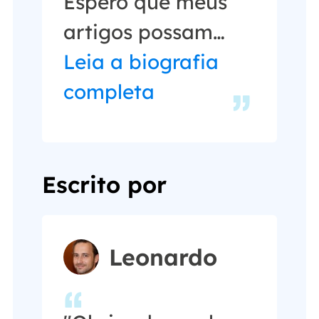
Espero que meus
artigos possam
ajudá-lo a resolver
Leia a biografia
seus problemas de
completa
forma fácil e
eficaz."…
Escrito por
Leonardo