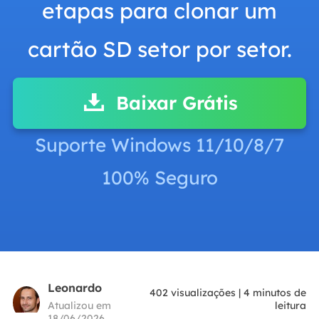
etapas para clonar um
cartão SD setor por setor.
Baixar Grátis
Suporte Windows 11/10/8/7
100% Seguro
Leonardo
402
visualizações
|
4
minutos de
Atualizou em
leitura
18/06/2026