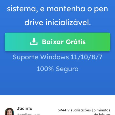
sistema, e mantenha o pen
drive inicializável.
Baixar Grátis
Suporte Windows 11/10/8/7
100% Seguro
Jacinta
5944
visualizações
|
3
minutos
Atualizou em
de leitura