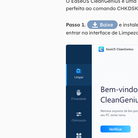
O EaseUS CleanGenius é uma f
perfeita ao comando CHKDSK. 
Passo 1.
Baixe
e instal

entrar na interface de Limpeza