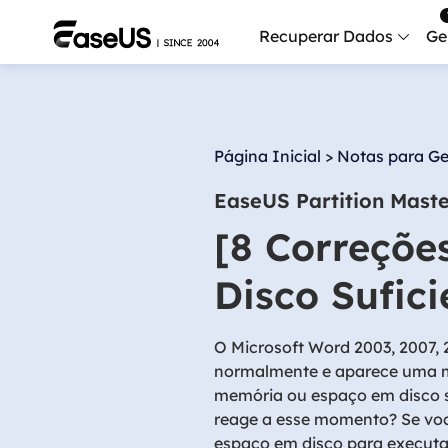
Recuperar Dados
Ge
Data
Recu
Página Inicial
>
Notas para Ge
Mobi
EaseUS Partition Mast
Recup
[8 Correçõ
Serv
Serv
Disco Sufic
Fix
Repar
O Microsoft Word 2003, 2007, 2
normalmente e aparece uma 
Mais produt
memória ou espaço em disco s
reage a esse momento? Se vo
Exc
espaço em disco para executar
Resta