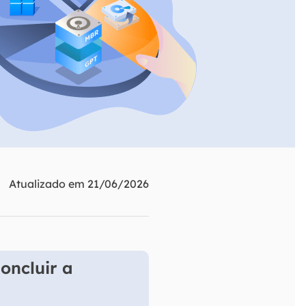
ar
Como clonar disco grátis
ntas de áudio
de Cartão SD
VoiceWave
nte do Windows
Alterar voz em tempo real
de Pen Drive
Vocal Remover (Online)
 de HD
Remover vocais online grátis
 de HD Externo
de Fotos
Atualizado em 21/06/2026
oncluir a