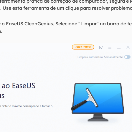
erramenta prática de correção de computador, segura e le
Use esta ferramenta de um clique para resolver problem
e o EaseUS CleanGenius. Selecione "Limpar" na barra de 
.