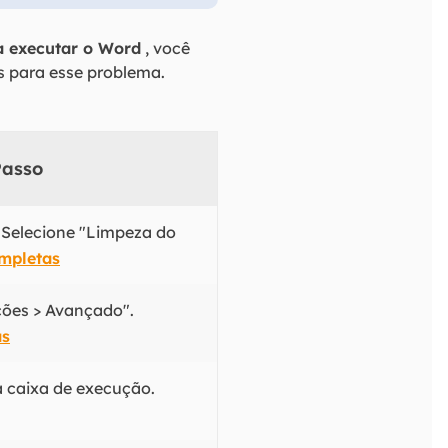
a executar o Word
, você
s para esse problema.
Passo
 Selecione "Limpeza do
mpletas
ções > Avançado".
as
a caixa de execução.