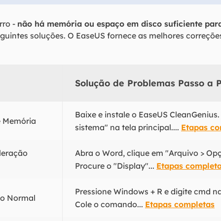
rro -
não há memória ou espaço em disco suficiente par
eguintes soluções. O EaseUS fornece as melhores correçõe
Solução de Problemas Passo a 
Baixe e instale o EaseUS CleanGenius.
de Memória
sistema" na tela principal....
Etapas co
leração
Abra o Word, clique em "Arquivo > Op
Procure o "Display"...
Etapas complet
Pressione Windows + R e digite cmd n
lo Normal
Cole o comando...
Etapas completas