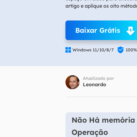
artigo e aplique os oito métod
Part
Recu
Baixar Grátis
Emai
Recu


Windows 11/10/8/7
100%
MS 
Recu
Atualizado por
Leonardo
Não Há memória o
Operação