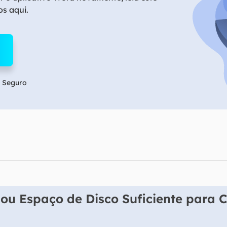
Tutorial Popul
Ferrame
os aqui.
ition Recovery
System Deploy
Recuperação 
peração de partição perdida
Implantação intelige
Recuperação 
l Recovery
Recuperação
peração de e-mail do Outlook
Recuperação
 Seguro
SQL Recovery
Recuperação 
peração de banco de dados MS SQL
u Espaço de Disco Suficiente para C