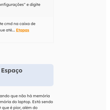
onfigurações" e digite
ite cmd na caixa de
ue até...
Etapas
 Espaço
rmando que não há memória
emória do laptop. Está sendo
que é pior, além do