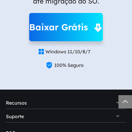
até migração do SO.
Baixar Grátis
Windows 11/10/8/7


100% Seguro

Recursos
Suporte
Dicas de recuperação de dados PC
Dicas de recuperação de dados Mac