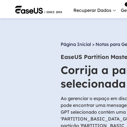
Recuperar Dados
Ge
Data
Recu
Página Inicial
>
Notas para Ge
Mobi
EaseUS Partition Mast
Recup
Corrija a p
Serv
Serv
selecionada
Fix
Repar
Ao gerenciar o espaço em dis
pode encontrar uma mensagem
Mais produt
GPT selecionado contém uma p
'PARTITION_BASIC_DATA_GUID'
Exc
partição 'PARTITION_BASIC_D
Resta