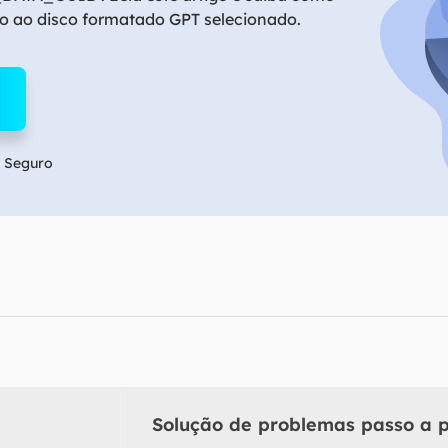
Tutorial Popul
Ferrame
do ao disco formatado GPT selecionado.
ition Recovery
System Deploy
Recuperação 
peração de partição perdida
Implantação intelige
Recuperação 
l Recovery
Recuperação
peração de e-mail do Outlook
Recuperação
 Seguro
SQL Recovery
Recuperação 
peração de banco de dados MS SQL
Solução de problemas passo a 