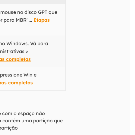
o mouse no disco GPT que
er para MBR"...
Etapas
 no Windows. Vá para
istrativas >
as completas
 pressione Win e
pas completas
ão com o espaço não
do contém uma partição que
partição