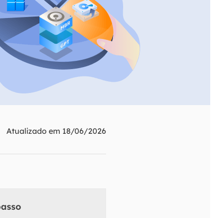
ar
Como clonar disco grátis
ntas de áudio
de Cartão SD
VoiceWave
nte do Windows
Alterar voz em tempo real
de Pen Drive
Vocal Remover (Online)
 de HD
Remover vocais online grátis
 de HD Externo
de Fotos
Atualizado em 18/06/2026
passo