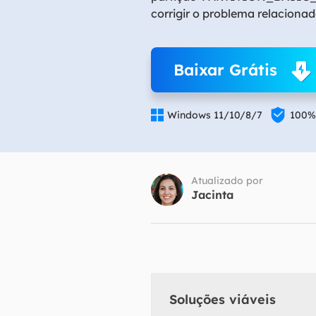
corrigir o problema relaciona
Part
Recu
Baixar Grátis
Emai
Recu


Windows 11/10/8/7
100%
MS 
Recu
Atualizado por
Jacinta
Soluções viáveis