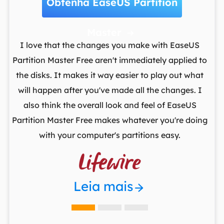
Obtenha EaseUS Partition
Master

t
I love that the changes you make with EaseUS
ows
Partition Master Free aren't immediately applied to
M
st
the disks. It makes it way easier to play out what
lo
,
will happen after you've made all the changes. I
par
he
also think the overall look and feel of EaseUS
fr
Partition Master Free makes whatever you're doing
with your computer's partitions easy.

Leia mais