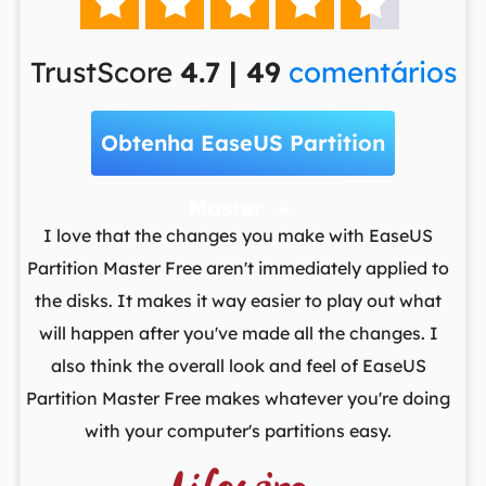





TrustScore
4.7 | 49
comentários
Obtenha EaseUS Partition
Master

t
I love that the changes you make with EaseUS
ows
Partition Master Free aren't immediately applied to
M
st
the disks. It makes it way easier to play out what
lo
,
will happen after you've made all the changes. I
par
he
also think the overall look and feel of EaseUS
fr
Partition Master Free makes whatever you're doing
with your computer's partitions easy.