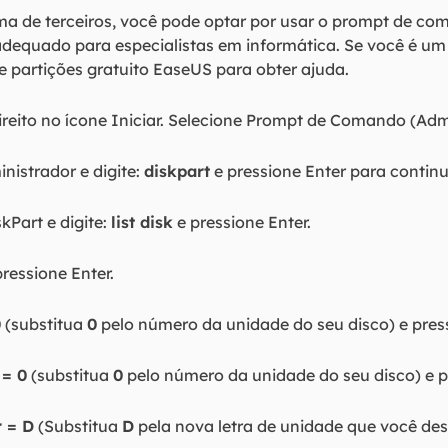
a de terceiros, você pode optar por usar o prompt de coma
dequado para especialistas em informática. Se você é um 
e partições gratuito EaseUS para obter ajuda.
reito no ícone Iniciar. Selecione Prompt de Comando (Adm
istrador e digite:
diskpart
e pressione Enter para continu
kPart e digite:
list disk
e pressione Enter.
ressione Enter.
0
(substitua
0
pelo número da unidade do seu disco) e press
 = 0
(substitua
0
pelo número da unidade do seu disco) e p
r = D
(Substitua
D
pela nova letra de unidade que você des