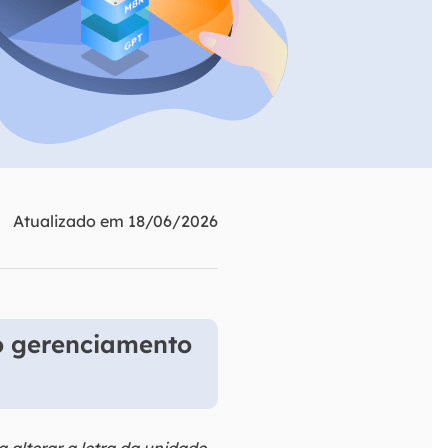
ar
Como clonar disco grátis
ntas de áudio
de Cartão SD
VoiceWave
nte do Windows
Alterar voz em tempo real
de Pen Drive
Vocal Remover (Online)
 de HD
Remover vocais online grátis
 de HD Externo
de Fotos
Atualizado em 18/06/2026
no gerenciamento