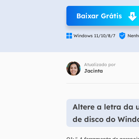
Part
Baixar Grátis
Recu

Emai

Windows 11/10/8/7
Nenhu
Recu
MS 
Recu
Atualizado por
Jacinta
Altere a letra d
de disco do Wind