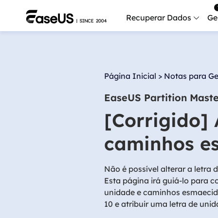
Recuperar Dados
Ge
Data
Recu
Página Inicial
>
Notas para Ge
Mobi
EaseUS Partition Mast
Recup
[Corrigido] 
Serv
Serv
caminhos e
Fix
Repar
Não é possível alterar a letr
Esta página irá guiá-lo para co
Mais produt
unidade e caminhos esmaecid
10 e atribuir uma letra de uni
Exc
Resta