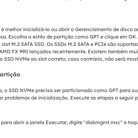
é melhor inicializá-lo ou abrir o Gerenciamento de disco a
a. Escolha o estilo de partição como GPT e clique em OK
slot M.2 SATA SSD. Os SSDs M.2 SATA e PCIe são suporta
e AMD FX 990 lançados recentemente. Existem também mui
o SSD NVMe ao slot correto; caso contrário, não será mos
partição
 o SSD NVMe precisa ser particionado como GPT para su
r problemas de inicialização. Execute as etapas a seguir pa
 para abrir a janela Executar, digite "diskmgmt.msc" e to