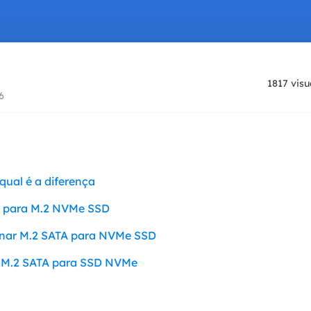
Tutorial Popul
Ferrame
ition Recovery
System Deploy
Recuperação 
peração de partição perdida
Implantação intelige
Recuperação 
l Recovery
1817
visu
Recuperação
peração de e-mail do Outlook
6
Recuperação
SQL Recovery
Recuperação 
peração de banco de dados MS SQL
qual é a diferença
A para M.2 NVMe SSD
onar M.2 SATA para NVMe SSD
D M.2 SATA para SSD NVMe