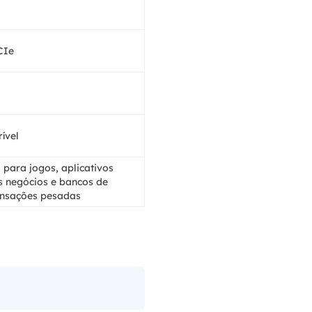
CIe
rível
para jogos, aplicativos
os negócios e bancos de
nsações pesadas