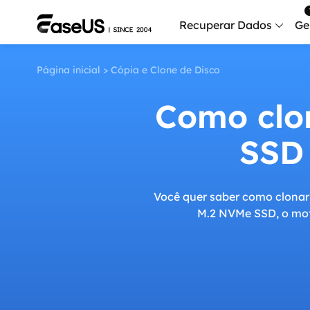
Recuperar Dados
Ge
Página inicial
>
Cópia e Clone de Disco
Data
Recu
Como clo
Mobi
SSD
Recup
Serv
Serv
Você quer saber como clonar 
M.2 NVMe SSD, o mot
Fix
Repar
Mais produt
Exc
Resta