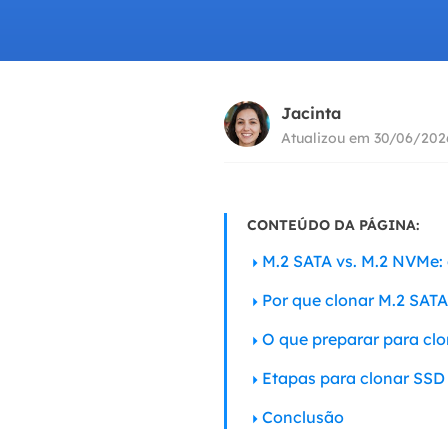
Part
Recu
Jacinta
Emai
Recu
Atualizou em 30/06/202
MS 
Recu
CONTEÚDO DA PÁGINA:
M.2 SATA vs. M.2 NVMe: 
Por que clonar M.2 SAT
O que preparar para cl
Etapas para clonar SS
Conclusão