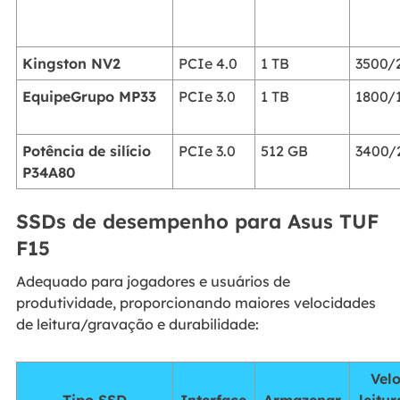
Kingston NV2
PCIe 4.0
1 TB
3500/
EquipeGrupo MP33
PCIe 3.0
1 TB
1800/
Potência de silício
PCIe 3.0
512 GB
3400/
P34A80
SSDs de desempenho para Asus TUF
F15
Adequado para jogadores e usuários de
produtividade, proporcionando maiores velocidades
de leitura/gravação e durabilidade:
Vel
Tipo SSD
Interface
Armazenar
leitu