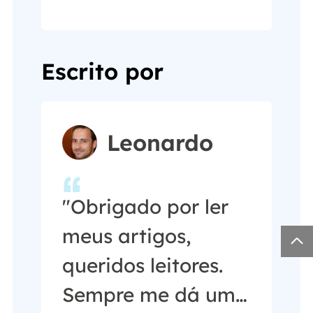
forma fácil e
eficaz."…
Escrito por
Leonardo
"Obrigado por ler
meus artigos,

queridos leitores.
Sempre me dá uma