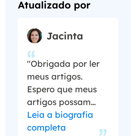
Atualizado por
Jacinta
"Obrigada por ler
meus artigos.
Espero que meus
artigos possam
ajudá-lo a resolver
Leia a biografia
seus problemas de
completa