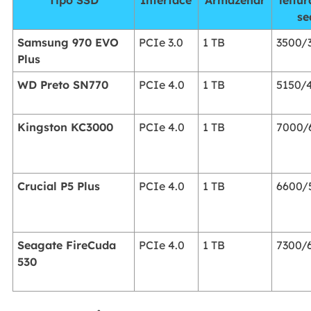
se
Samsung 970 EVO
PCIe 3.0
1 TB
3500/
Plus
WD Preto SN770
PCIe 4.0
1 TB
5150/
Kingston KC3000
PCIe 4.0
1 TB
7000/
Crucial P5 Plus
PCIe 4.0
1 TB
6600/
Seagate FireCuda
PCIe 4.0
1 TB
7300/
530