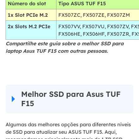
Número do slot
Tipo ASUS TUF F15
1x Slot PCIe M.2
FX507ZC, FX507ZE, FX507ZM
2x Slots M.2 PCIe
FX507VV, FX507VU, FX507ZV, FX
FX506HE, FX506HF, FX507ZR, F
Compartilhe este guia sobre o melhor SSD para
laptop Asus TUF F15 com outras pessoas.
Melhor SSD para Asus TUF
F15
Algumas das melhores opções para diferentes níveis
de SSD para atualizar seu ASUS TUF F15. Aqui,