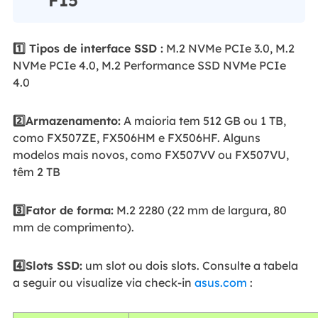
1️⃣ Tipos de interface SSD :
M.2 NVMe PCIe 3.0, M.2
NVMe PCIe 4.0, M.2 Performance SSD NVMe PCIe
4.0
2️⃣Armazenamento:
A maioria tem 512 GB ou 1 TB,
como FX507ZE, FX506HM e FX506HF. Alguns
modelos mais novos, como FX507VV ou FX507VU,
têm 2 TB
3️⃣Fator de forma:
M.2 2280 (22 mm de largura, 80
mm de comprimento).
4️⃣Slots SSD:
um slot ou dois slots. Consulte a tabela
a seguir ou visualize via check-in
asus.com
: