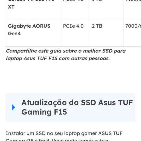
XT
Gigabyte AORUS
PCIe 4.0
2 TB
7000/
Gen4
Compartilhe este guia sobre o melhor SSD para
laptop Asus TUF F15 com outras pessoas.
Atualização do SSD Asus TUF
Gaming F15
Instalar um SSD no seu laptop gamer ASUS TUF
Gaming f15 é fácil. Você pode seguir estes: