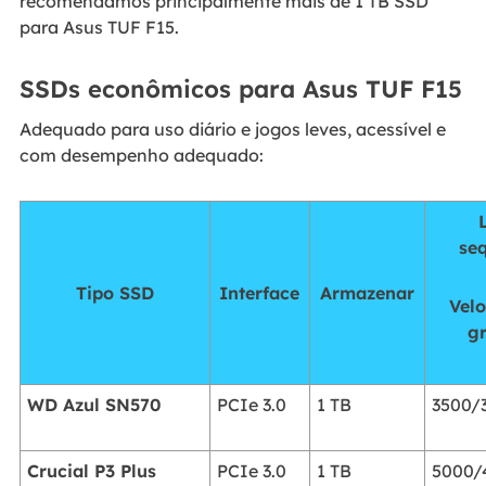
recomendamos principalmente mais de 1 TB SSD
para Asus TUF F15.
SSDs econômicos para Asus TUF F15
Adequado para uso diário e jogos leves, acessível e
com desempenho adequado:
se
Tipo SSD
Interface
Armazenar
Vel
g
WD Azul SN570
PCIe 3.0
1 TB
3500/
Crucial P3 Plus
PCIe 3.0
1 TB
5000/