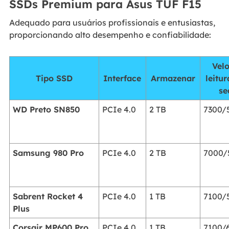
SSDs Premium para Asus TUF F15
Adequado para usuários profissionais e entusiastas,
proporcionando alto desempenho e confiabilidade:
Vel
Tipo SSD
Interface
Armazenar
leitu
se
WD Preto SN850
PCIe 4.0
2 TB
7300/
Samsung 980 Pro
PCIe 4.0
2 TB
7000/
Sabrent Rocket 4
PCIe 4.0
1 TB
7100/
Plus
Corsair MP600 Pro
PCIe 4.0
1 TB
7100/