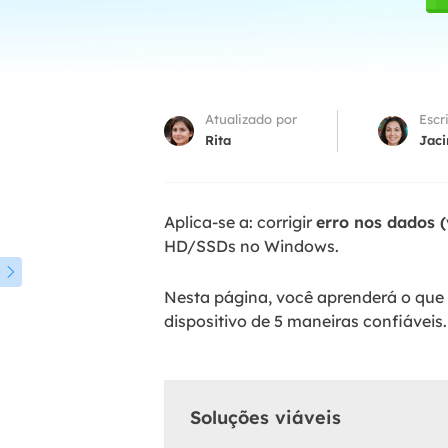
Part
Recu
Emai
Atualizado por
Escr
Recu
Rita
Jaci
MS 
Recu
Aplica-se a: corrigir
erro nos dados (
HD/SSDs no Windows.

Nesta página, você aprenderá o que é
dispositivo de 5 maneiras confiáveis.
Soluções viáveis