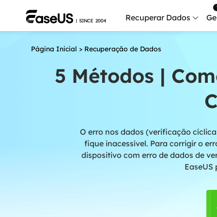
Recuperar Dados
Ge
Página Inicial
>
Recuperação de Dados
Data
Recu
5 Métodos | Como
Mobi
C
Recup
Serv
O erro nos dados (verificação cíclic
Serv
fique inacessível. Para corrigir o e
Fix
dispositivo com erro de dados de ve
Repar
EaseUS p
Mais produt
Exc
Resta