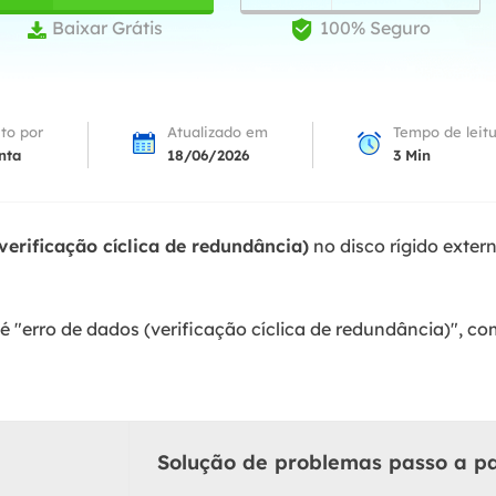
Tutorial Popul
Ferrame
Baixar Grátis
100% Seguro


ition Recovery
System Deploy
Recuperação 
peração de partição perdida
Implantação intelige
Recuperação 
l Recovery
ito por
Atualizado em
Tempo de leit
Recuperação
peração de e-mail do Outlook
nta
18/06/2026
3
Min
Recuperação
SQL Recovery
Recuperação 
peração de banco de dados MS SQL
verificação cíclica de redundância)
no disco rígido exter
 "erro de dados (verificação cíclica de redundância)", com
Solução de problemas passo a p