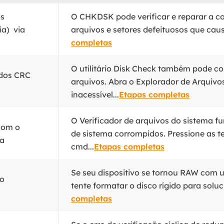
os
O CHKDSK pode verificar e reparar a c
ia) via
arquivos e setores defeituosos que caus
completas
O utilitário Disk Check também pode cor
ados CRC
arquivos. Abra o Explorador de Arquivos
inacessível...
Etapas completas
O Verificador de arquivos do sistema f
com o
de sistema corrompidos. Pressione as te
ma
cmd...
Etapas completas
Se seu dispositivo se tornou RAW com u
vo
tente formatar o disco rígido para soluc
completas