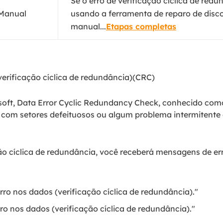
Se o erro de verificação cíclica de red
 Manual
usando a ferramenta de reparo de disc
manual...
Etapas completas
(verificação cíclica de redundância)(CRC)
oft, Data Error Cyclic Redundancy Check, conhecido como
com setores defeituosos ou algum problema intermitente 
ção cíclica de redundância, você receberá mensagens de 
Erro nos dados (verificação cíclica de redundância)."
Erro nos dados (verificação cíclica de redundância)."