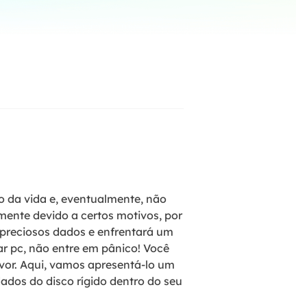
ar
Como clonar disco grátis
ntas de áudio
de Cartão SD
VoiceWave
nte do Windows
Alterar voz em tempo real
de Pen Drive
Vocal Remover (Online)
 de HD
Remover vocais online grátis
 de HD Externo
de Fotos
o da vida e, eventualmente, não
mente devido a certos motivos, por
 preciosos dados e enfrentará um
r pc, não entre em pânico! Você
vor. Aqui, vamos apresentá-lo um
ados do disco rígido dentro do seu