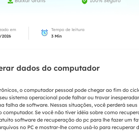
Baixar Grátis
100% Seguro


Tutorial Popul
Ferrame
ition Recovery
System Deploy
Recuperação 
peração de partição perdida
Implantação intelige
Recuperação 
izado em
Tempo de leitura
l Recovery
/2026
3
Min
Recuperação
peração de e-mail do Outlook
Recuperação
SQL Recovery
Recuperação 
peração de banco de dados MS SQL
perar dados do computador
trônicos, o computador pessoal pode chegar ao fim do cicl
 seu sistema operacional pode falhar ou travar inesperada
 falha de software. Nessas situações, você perderá seus
 computador. Se você não tiver idéia sobre como recupera
tuito software de recuperação do pc para lhe fazer um fa
quivos no PC e mostrar-lhe como usá-lo para recuperar d