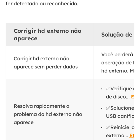
for detectado ou reconhecido.
Corrigir hd externo não
Solução de p
aparece
Você perderá da
Corrigir hd externo não
operação de fo
aparece sem perder dados
hd externo. Mas
✅Verifique o 
de disco...
Eta
Resolva rapidamente o
✅Solucione p
problema do hd externo não
USB danificad
aparece
✅Reinicie o 
externo...
Eta