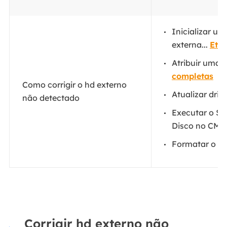
Inicializar u
externa...
Eta
Atribuir uma n
completas
Como corrigir o hd externo
Atualizar drive
não detectado
Executar o So
Disco no CMD.
Formatar o hd
Corrigir hd externo não