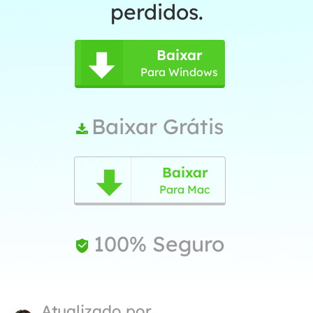
perdidos.
Baixar

Para Windows
Baixar Grátis

Baixar

Para Mac
100% Seguro

Atualizado por