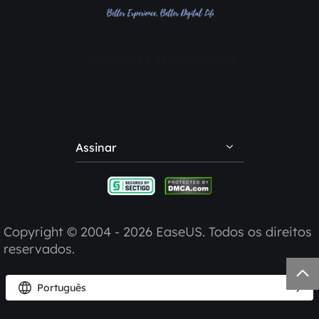
Contate EaseUS
Revendedores
Afiliados
Desconto para estudante
Minha conta
Assinar
Reclamações e feedback
Indique amigos
Copyright ©
2004 - 2026
EaseUS. Todos os direitos
reservados.



Português