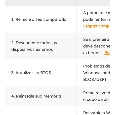
A primeira e m
1. Reinicie o seu computador
pode tentar reso
Etapas complet
Se a primeira c
2. Desconecte todos os
deve desconecta
dispositivos externos
externos...
Pass
Problemas de t
3. Atualize seu BIOS
Windows podem 
BIOS/UEFI...
P
Primeiro, você 
4. Reinstale sua memória
o cabo de alime
Reinstale o Wi