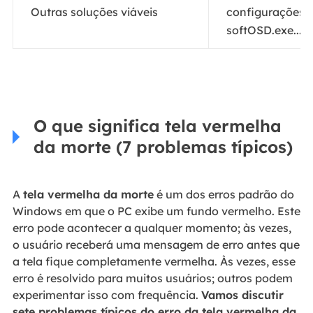
Outras soluções viáveis
configurações d
softOSD.exe...
E
O que significa tela vermelha
da morte (7 problemas típicos)
A
tela vermelha da morte
é um dos erros padrão do
Windows em que o PC exibe um fundo vermelho. Este
erro pode acontecer a qualquer momento; às vezes,
o usuário receberá uma mensagem de erro antes que
a tela fique completamente vermelha. Às vezes, esse
erro é resolvido para muitos usuários; outros podem
experimentar isso com frequência.
Vamos discutir
sete problemas típicos do erro da tela vermelha da